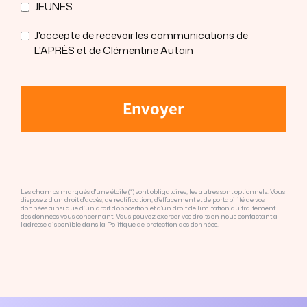
JEUNES
J'accepte de recevoir les communications de
L'APRÈS et de Clémentine Autain
Envoyer
Les champs marqués d'une étoile (*) sont obligatoires, les autres sont optionnels. Vous
disposez d'un droit d'accès, de rectification, d’effacement et de portabilité de vos
données ainsi que d’un droit d'opposition et d'un droit de limitation du traitement
des données vous concernant. Vous pouvez exercer vos droits en nous contactant à
l'adresse disponible dans la Politique de protection des données.